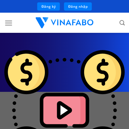
Bỏ
Đăng ký
Đăng nhập
qua
nội
dung